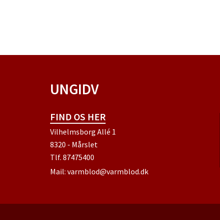
UNGIDV
FIND OS HER
Vilhelmsborg Allé 1
8320 - Mårslet
Tlf.
87475400
Mail:
varmblod@varmblod.dk