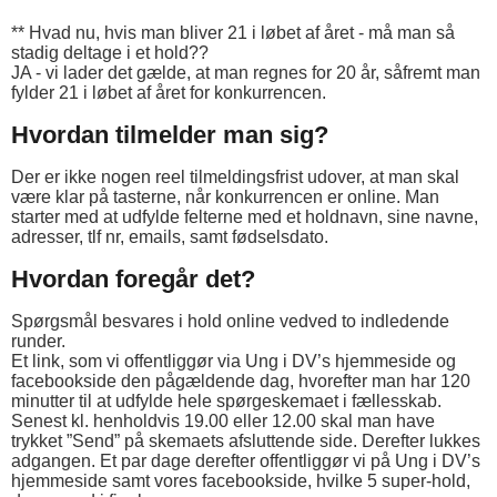
** Hvad nu, hvis man bliver 21 i løbet af året - må man så
stadig deltage i et hold??
JA - vi lader det gælde, at man regnes for 20 år, såfremt man
fylder 21 i løbet af året for konkurrencen.
Hvordan tilmelder man sig?
Der er ikke nogen reel tilmeldingsfrist udover, at man skal
være klar på tasterne, når konkurrencen er online. Man
starter med at udfylde felterne med et holdnavn, sine navne,
adresser, tlf nr, emails, samt fødselsdato.
Hvordan foregår det?
Spørgsmål besvares i hold online vedved to indledende
runder.
Et link, som vi offentliggør via Ung i DV’s hjemmeside og
facebookside den pågældende dag, hvorefter man har 120
minutter til at udfylde hele spørgeskemaet i fællesskab.
Senest kl. henholdvis 19.00 eller 12.00 skal man have
trykket ”Send” på skemaets afsluttende side. Derefter lukkes
adgangen. Et par dage derefter offentliggør vi på Ung i DV’s
hjemmeside samt vores facebookside, hvilke 5 super-hold,